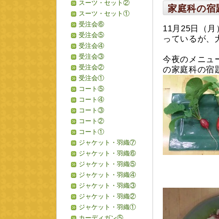
スーツ・セット②
家庭科の宿
スーツ・セット①
受注会⑥
11月25日
受注会⑤
っているが、
受注会④
受注会③
今夜のメニュ
受注会②
の家庭科の宿
受注会①
コート⑤
コート④
コート③
コート②
コート①
ジャケット・羽織⑦
ジャケット・羽織⑥
ジャケット・羽織⑤
ジャケット・羽織④
ジャケット・羽織③
ジャケット・羽織②
ジャケット・羽織①
カーディガン⑤