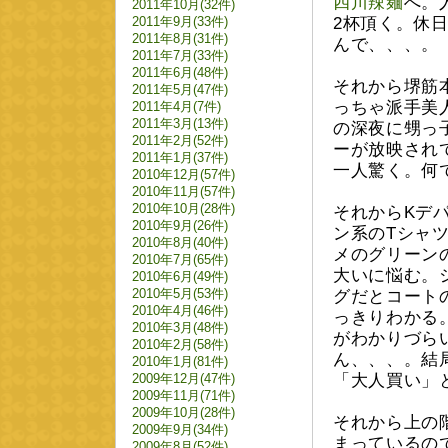
四川辣麺
へ。
2011年10月(32件)
2011年9月(33件)
2杯頂く。休
2011年8月(31件)
んで、、、。
2011年7月(33件)
2011年6月(48件)
それから堺筋
2011年5月(47件)
っちゃ派手美人
2011年4月(7件)
2011年3月(13件)
の深夜に甥っ
2011年2月(52件)
ーが放映され
2011年1月(37件)
一人驚く。何
2010年12月(57件)
2010年11月(57件)
2010年10月(28件)
それからKデ
2010年9月(26件)
ン系のTシャ
2010年8月(40件)
メのグリーン
2010年7月(65件)
大いに悩む。
2010年6月(49件)
2010年5月(53件)
グだとコート
2010年4月(46件)
っきりわかる
2010年3月(48件)
がわかりづら
2010年2月(58件)
ん、、、。結
2010年1月(81件)
2009年12月(47件)
「大人買い」
2009年11月(71件)
2009年10月(28件)
それから上の
2009年9月(34件)
まっているの
2009年8月(52件)