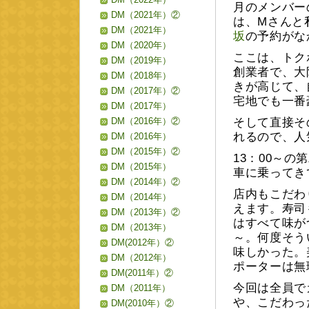
月のメンバー
DM（2021年）②
は、Mさんと
DM（2021年）
坂
の予約がな
DM（2020年）
ここは、トク
DM（2019年）
創業者で、大
DM（2018年）
きが高じて、
DM（2017年）②
宅地でも一番
DM（2017年）
DM（2016年）②
そして直接そ
れるので、人
DM（2016年）
DM（2015年）②
13：00～の
DM（2015年）
車に乗ってき
DM（2014年）②
店内もこだわ
DM（2014年）
えます。寿司
DM（2013年）②
はすべて味が
DM（2013年）
～。何度そう
DM(2012年）②
味しかった。
DM（2012年）
ポーターは無
DM(2011年）②
今回は全員で
DM（2011年）
や、こだわっ
DM(2010年）②