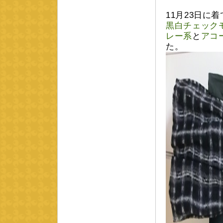
11月23日に
黒白チェック
レー系
と
アコ
た。