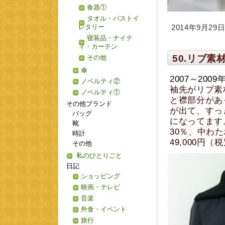
食器①
タオル・バストイ
レタリー
2014年9月29日 
寝装品・ナイテ
ィ・カーテン
50.リブ
その他
傘
2007～20
ノベルティ②
袖先がリブ素
ノベルティ①
と襟部分があ
その他ブランド
が出て、すっ
バッグ
になってます
靴
30％、中わた
時計
49,000円
その他
私のひとりごと
日記
ショッピング
映画・テレビ
音楽
外食・イベント
旅行