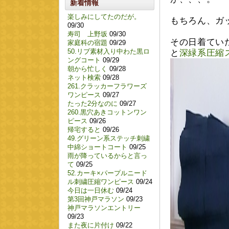
新着情報
楽しみにしてたのだが。
もちろん、ガ
09/30
寿司 上野坂
09/30
その日着てい
家庭科の宿題
09/29
50.リブ素材入り中わた黒ロ
と
深緑系圧縮
ングコート
09/29
朝から忙しく
09/28
ネット検索
09/28
261.クラッカーフラワーズ
ワンピース
09/27
たった2分なのに
09/27
260.黒穴あきコットンワン
ピース
09/26
帰宅すると
09/26
49.グリーン系ステッチ刺繍
中綿ショートコート
09/25
雨が降っているからと言っ
て
09/25
52.カーキ×パープルニード
ル刺繍圧縮ワンピース
09/24
今日は一日休む
09/24
第3回神戸マラソン
09/23
神戸マラソンエントリー
09/23
また夜に片付け
09/22