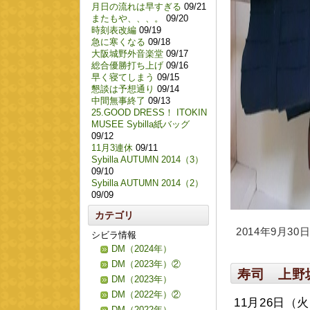
月日の流れは早すぎる
09/21
またもや、、、。
09/20
時刻表改編
09/19
急に寒くなる
09/18
大阪城野外音楽堂
09/17
総合優勝打ち上げ
09/16
早く寝てしまう
09/15
懇談は予想通り
09/14
中間無事終了
09/13
25.GOOD DRESS！ ITOKIN
MUSEE Sybilla紙バッグ
09/12
11月3連休
09/11
Sybilla AUTUMN 2014（3）
09/10
Sybilla AUTUMN 2014（2）
09/09
カテゴリ
2014年9月30日 
シビラ情報
DM（2024年）
DM（2023年）②
寿司 上野
DM（2023年）
DM（2022年）②
11月26日（
DM（2022年）