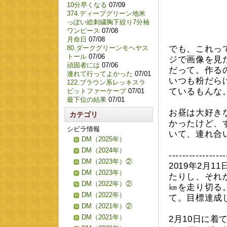
10分早くなる
07/09
374.ディープグリーン地米
っぽい総刺繍胸下絞り7分袖
ワンピース
07/08
月命日
07/08
80.ダークグリーンモヘヤス
でも、これって
トール
07/06
ジで画像を見た
頑固者には
07/06
だって。作る
連れて行ってよかった
07/01
いつも粉だら
122.ブラウン系レッキスラ
ているもんな
ビットファーケープ
07/01
最下位の結果
07/01
お昼は大好き
カテゴリ
かったけど、
シビラ情報
いて、連れ合
DM（2025年）
DM（2024年）
-----------------
DM（2023年）②
2019年2月
DM（2023年）
たりし、それ
DM（2022年）②
㎞を走り切る
DM（2022年）
て。目標達成
DM（2021年）②
DM（2021年）
2月10日に着