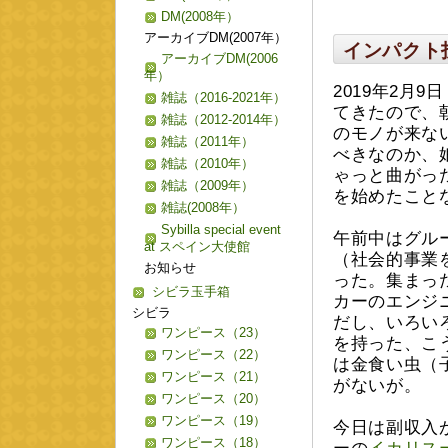
DM(2008年）
アーカイブDM(2007年）
インパクト
アーカイブDM(2006
年）
2019年2月
雑誌（2016-2021年）
てきたので、
雑誌（2012-2014年）
のモノが来な
雑誌（2011年）
べきなのか、
雑誌（2010年）
ゃっと曲がっ
雑誌（2009年）
を始めたこと
雑誌(2008年）
Sybilla special event
午前中はグル
at スペイン大使館
（社会的事業
お知らせ
った。集まっ
シビラ玉手箱
カーのエンジ
シビラ
だし、いろい
ワンピース（23）
を持った、こ
ワンピース（22）
は金食い虫（
ワンピース（21）
がないが。
ワンピース（20）
ワンピース（19）
今日は副収入
ワンピース（18）