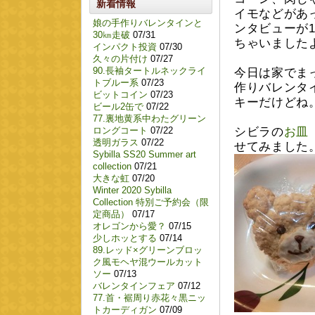
新着情報
イモなどがあ
娘の手作りバレンタインと
ンタビューが
30㎞走破
07/31
ちゃいました
インパクト投資
07/30
久々の片付け
07/27
90.長袖タートルネックライ
今日は家でま
トブルー系
07/23
作りバレンタ
ビットコイン
07/23
キーだけどね
ビール2缶で
07/22
77.裏地黄系中わたグリーン
ロングコート
07/22
シビラの
お皿
透明ガラス
07/22
せてみました
Sybilla SS20 Summer art
collection
07/21
大きな虹
07/20
Winter 2020 Sybilla
Collection 特別ご予約会（限
定商品）
07/17
オレゴンから愛？
07/15
少しホッとする
07/14
89.レッド×グリーンブロッ
ク風モヘヤ混ウールカット
ソー
07/13
バレンタインフェア
07/12
77.首・裾周り赤花々黒ニッ
トカーディガン
07/09