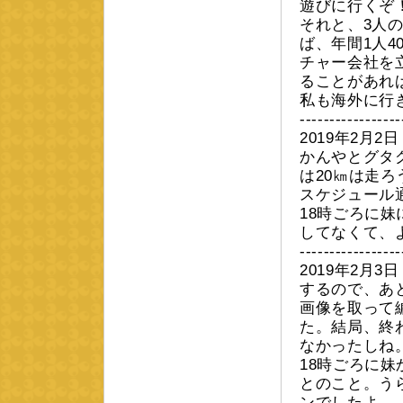
遊びに行くぞ
それと、3人
ば、年間1人
チャー会社を
ることがあれ
私も海外に行
-----------------
2019年2月
かんやとグタ
は20㎞は走ろ
スケジュール
18時ごろに妹
してなくて、
-----------------
2019年2月
するので、あ
画像を取って
た。結局、終
なかったしね
18時ごろに
とのこと。う
ンでしたよ。