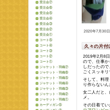
受注会⑦
受注会⑥
受注会⑤
受注会④
受注会③
受注会②
2020年7月30日 
受注会①
コート⑤
コート④
久々の片付
コート③
2019年2
コート②
ので、仕事か
コート①
しだったので
ジャケット・羽織⑦
ごくスッキリ
ジャケット・羽織⑥
ジャケット・羽織⑤
そして、料理
ジャケット・羽織④
り作らないん
ジャケット・羽織③
女二人だと、
ジャケット・羽織②
メ。
ジャケット・羽織①
その日着てい
カーディガン⑤