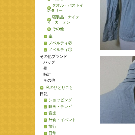
タオル・バストイ
レタリー
寝装品・ナイテ
ィ・カーテン
その他
傘
ノベルティ②
ノベルティ①
その他ブランド
バッグ
靴
時計
その他
私のひとりごと
日記
ショッピング
映画・テレビ
音楽
外食・イベント
旅行
日常