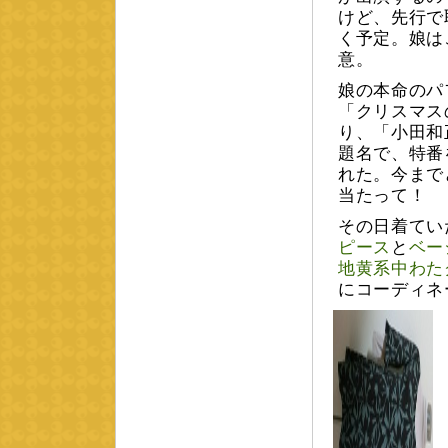
けど、先行で
く予定。娘は
意。
娘の本命のパ
「クリスマス
り、「小田和
題名で、特番
れた。今まで
当たって！
その日着てい
ピース
と
ベー
地黄系中わた
にコーディネ