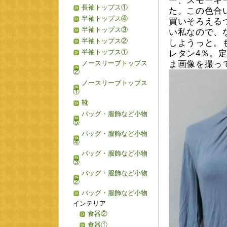
ー、スモーキ
長袖トップス①
た。この色合
半袖トップス④
買いそろえる
半袖トップス③
い私なので、
半袖トップス②
しようっと。
半袖トップス①
レタン4％。定
ノースリーブトップス
ま画像を撮っ
②
ノースリーブトップス
①
靴
バッグ・服飾など小物
⑤
バッグ・服飾など小物
④
バッグ・服飾など小物
③
バッグ・服飾など小物
②
バッグ・服飾など小物
インテリア
食器②
食器①