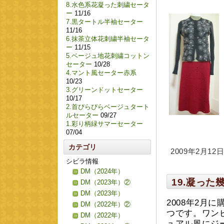
8.水色系花凝った刺繍セータ
ー
11/16
7.黒タートル半袖セーター
11/16
6.抹茶立体花刺繍半袖セータ
ー
11/15
5.ベージュ地花刺繍コットン
セーター
10/28
4.マント風セーター赤系
10/23
3.グリーンドットセーター
10/17
2.首ぴらぴらベージュタート
ルセーター
09/27
1.彩り柄緑サマーセーター
07/04
カテゴリ
2009年2月12日 
シビラ情報
DM（2024年）
19.凝っ
DM（2023年）②
DM（2023年）
2008年2月
DM（2022年）②
つです。ワン
DM（2022年）
ュアル風にジ