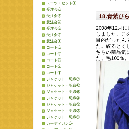
スーツ・セット①
受注会⑥
18.青紫
受注会⑤
受注会④
2008年12
受注会③
しました。こ
受注会②
目的だったん
受注会①
た。絞るとく
コート⑤
ちらの商品気
コート④
た。毛100％。
コート③
コート②
コート①
ジャケット・羽織⑦
ジャケット・羽織⑥
ジャケット・羽織⑤
ジャケット・羽織④
ジャケット・羽織③
ジャケット・羽織②
ジャケット・羽織①
カーディガン⑤