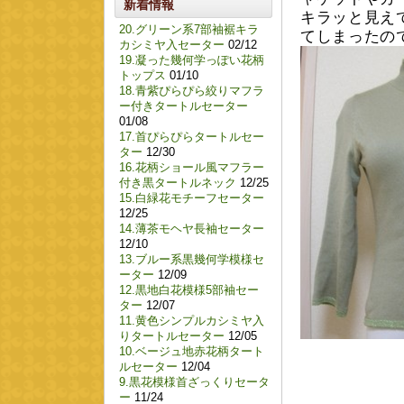
新着情報
キラッと見え
20.グリーン系7部袖裾キラ
てしまったの
カシミヤ入セーター
02/12
19.凝った幾何学っぽい花柄
トップス
01/10
18.青紫ぴらぴら絞りマフラ
ー付きタートルセーター
01/08
17.首ぴらぴらタートルセー
ター
12/30
16.花柄ショール風マフラー
付き黒タートルネック
12/25
15.白緑花モチーフセーター
12/25
14.薄茶モヘヤ長袖セーター
12/10
13.ブルー系黒幾何学模様セ
ーター
12/09
12.黒地白花模様5部袖セー
ター
12/07
11.黄色シンプルカシミヤ入
りタートルセーター
12/05
10.ベージュ地赤花柄タート
ルセーター
12/04
9.黒花模様首ざっくりセータ
ー
11/24