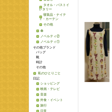
タオル・バストイ
レタリー
寝装品・ナイテ
ィ・カーテン
その他
傘
ノベルティ②
ノベルティ①
その他ブランド
バッグ
靴
時計
その他
私のひとりごと
日記
ショッピング
映画・テレビ
音楽
外食・イベント
旅行
日常