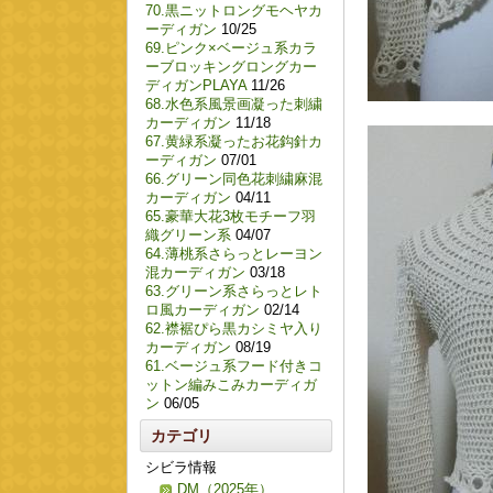
70.黒ニットロングモヘヤカ
ーディガン
10/25
69.ピンク×ベージュ系カラ
ーブロッキングロングカー
ディガンPLAYA
11/26
68.水色系風景画凝った刺繍
カーディガン
11/18
67.黄緑系凝ったお花鈎針カ
ーディガン
07/01
66.グリーン同色花刺繍麻混
カーディガン
04/11
65.豪華大花3枚モチーフ羽
織グリーン系
04/07
64.薄桃系さらっとレーヨン
混カーディガン
03/18
63.グリーン系さらっとレト
ロ風カーディガン
02/14
62.襟裾ぴら黒カシミヤ入り
カーディガン
08/19
61.ベージュ系フード付きコ
ットン編みこみカーディガ
ン
06/05
カテゴリ
シビラ情報
DM（2025年）