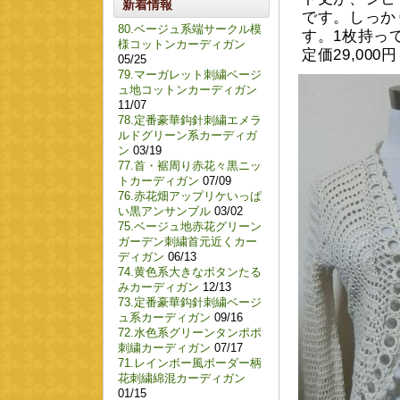
新着情報
です。しっか
80.ベージュ系端サークル模
す。1枚持っ
様コットンカーディガン
定価29,00
05/25
79.マーガレット刺繍ベージ
ュ地コットンカーディガン
11/07
78.定番豪華鈎針刺繍エメラ
ルドグリーン系カーディガ
ン
03/19
77.首・裾周り赤花々黒ニッ
トカーディガン
07/09
76.赤花畑アップリケいっぱ
い黒アンサンブル
03/02
75.ベージュ地赤花グリーン
ガーデン刺繍首元近くカー
ディガン
06/13
74.黄色系大きなボタンたる
みカーディガン
12/13
73.定番豪華鈎針刺繍ベージ
ュ系カーディガン
09/16
72.水色系グリーンタンポポ
刺繍カーディガン
07/17
71.レインボー風ボーダー柄
花刺繍綿混カーディガン
01/15