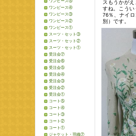
ワンピース⑤
スもうかがえ
ワンピース④
すね。こうい
ワンピース③
76％、ナイロ
ワンピース②
別）です。
ワンピース①
スーツ・セット③
スーツ・セット②
スーツ・セット①
受注会⑦
受注会⑥
受注会⑤
受注会④
受注会③
受注会②
受注会①
コート⑤
コート④
コート③
コート②
コート①
ジャケット・羽織⑦