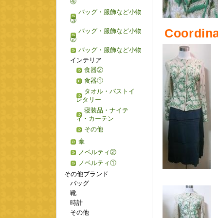
④
バッグ・服飾など小物
③
Coordina
バッグ・服飾など小物
②
バッグ・服飾など小物
インテリア
食器②
食器①
タオル・バストイ
レタリー
寝装品・ナイテ
ィ・カーテン
その他
傘
ノベルティ②
ノベルティ①
その他ブランド
バッグ
靴
時計
その他