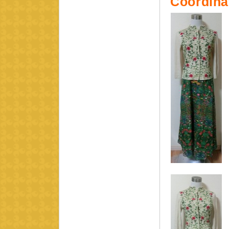
C
oordina