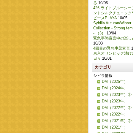
る
10/06
426.ライトブルーシー
ントシルクチュニック
ピースPLAYA
10/05
Sybilla Autumn/Winter
Collection - Strong femi
- （3）
10/04
緊急事態宣言中の楽し
10/03
4回目の緊急事態宣言
1
東京オリンピック漬け
日々
10/01
カテゴリ
シビラ情報
DM（2025年）
DM（2024年）
DM（2023年）②
DM（2023年）
DM（2022年）②
DM（2022年）
DM（2021年）②
DM（2021年）