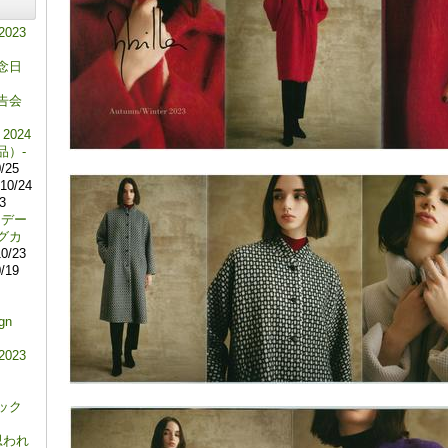
 2023
念日
告会
 2024
品）-
/25
10/24
3
ラデー
グカ
0/23
/19
gn
 2023
ック
思われ