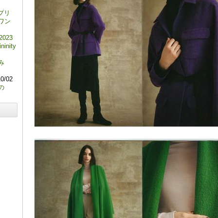
プリ
ワン
 2023
ninity
み
0/02
の