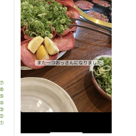
⑦
⑥
⑤
④
③
②
①