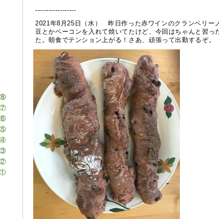
------------------
2021年8月25日（水） 昨日作った赤ワインのクランベリ
豆とかベーコンを入れて焼いてたけど、今回はちゃんと習っ
た。朝食でテンション上がる！さあ、頑張って出勤するぞ。
⑧
⑦
⑥
⑤
④
③
②
①