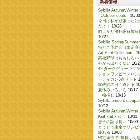
新着情報
Sybilla Autumn/Winter
- October coats -
10/30
今日は私が頑張った記
だよ！
10/28
雨上がり決死隊解散報
10/27
Sybilla Spring/Summer
特別ご予約会（限定商
Art Print Collection -
10
高校野球はおもしろい
外から出たくない
10/2
48.ダークグリーング
ションワンピースロン
ーディガン3点セット
1
家政婦の日々終わる
10
夏休みいろいろ
10/17
一輪挿し
10/13
Sybilla present campai
10/12
Sybilla Autumn/Winter
Knit knit knit ！
10/11
息子の話は長い
10/09
とうとう東京オリンピ
終わる
10/08
帰宅途中で2度怪しく