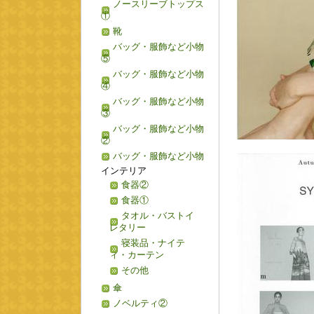
ノースリーブトップス
①
靴
バッグ・服飾など小物
⑤
バッグ・服飾など小物
④
バッグ・服飾など小物
③
バッグ・服飾など小物
②
バッグ・服飾など小物
インテリア
食器②
食器①
タオル・バストイ
レタリー
寝装品・ナイテ
ィ・カーテン
その他
傘
ノベルティ②