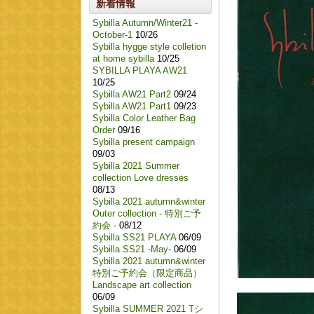
新着情報
Sybilla Autumn/Winter21 -
October-1
10/26
Sybilla hygge style colletion
at home sybilla
10/25
SYBILLA PLAYA AW21
10/25
Sybilla AW21 Part2
09/24
Sybilla AW21 Part1
09/23
Sybilla Color Leather Bag
Order
09/16
Sybilla present campaign
09/03
Sybilla 2021 Summer
collection Love dresses
08/13
Sybilla 2021 autumn&winter
Outer collection - 特別ご予
約会 -
08/12
Sybilla SS21 PLAYA
06/09
Sybilla SS21 -May-
06/09
Sybilla 2021 autumn&winter
特別ご予約会（限定商品）
Landscape art collection
06/09
Sybilla SUMMER 2021 Tシ