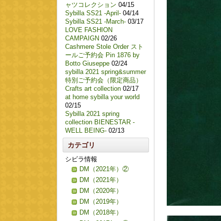
ャツコレクション
04/15
Sybilla SS21 -April-
04/14
Sybilla SS21 -March-
03/17
LOVE FASHION
CAMPAIGN
02/26
Cashmere Stole Order スト
ールご予約会 Pin 1876 by
Botto Giuseppe
02/24
sybilla 2021 spring&summer
特別ご予約会（限定商品）
Crafts art collection
02/17
at home sybilla your world
02/15
Sybilla 2021 spring
collection BIENESTAR -
WELL BEING-
02/13
カテゴリ
シビラ情報
DM（2021年）②
DM（2021年）
DM（2020年）
DM（2019年）
DM（2018年）