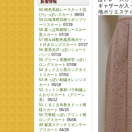
新着情報
ギャザーが入
60.桃色系総レースカット花
地ポリエステル
びらっぽいスカート
08/03
59.白地薄橙花柄リボンプリ
ーツスカート
07/29
58.葉っぱ蔦模様シースルー
黒スカート
07/28
57.桃＆緑配色風景画ポケッ
ト付きロングスカート
07/27
56.黄系光沢っぽいショート
パンツ
07/19
55.グリーン系幾何学っぽい
ロングスカート
07/08
54.タック入り黒ロングタイ
トスカート
07/02
53.米っぽい刺繍オレンジス
カート
05/18
52.コットン素材バラ刺繍ふ
んわりスカート（グリーン
系）
05/12
51.くるくる糸巻きドット模
様スカート
05/10
50.万華鏡っぽいプリント柄
ロングスカート
05/06
49.紫系ステッチリボンテー
プスカート
04/28