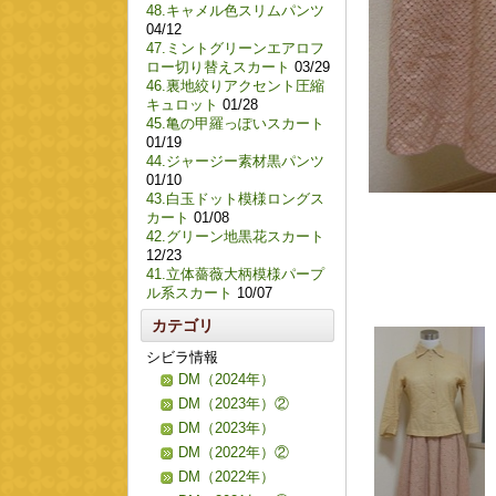
48.キャメル色スリムパンツ
04/12
47.ミントグリーンエアロフ
ロー切り替えスカート
03/29
46.裏地絞りアクセント圧縮
キュロット
01/28
45.亀の甲羅っぽいスカート
01/19
44.ジャージー素材黒パンツ
01/10
43.白玉ドット模様ロングス
カート
01/08
42.グリーン地黒花スカート
12/23
41.立体薔薇大柄模様パープ
ル系スカート
10/07
カテゴリ
シビラ情報
DM（2024年）
DM（2023年）②
DM（2023年）
DM（2022年）②
DM（2022年）