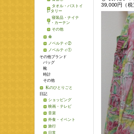
39,000円
タオル・バストイ
レタリー
寝装品・ナイテ
ィ・カーテン
その他
傘
ノベルティ②
ノベルティ①
その他ブランド
バッグ
靴
時計
その他
私のひとりごと
日記
ショッピング
映画・テレビ
音楽
外食・イベント
旅行
日常