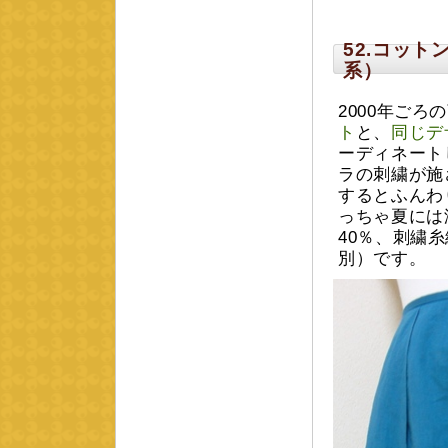
52.コッ
系）
2000年ご
ト
と、
同じデ
ーディネート
ラの刺繍が施
するとふんわ
っちゃ夏には
40％、刺繍糸
別）です。