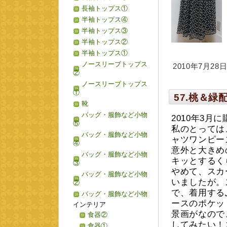
長袖トップス①
半袖トップス④
半袖トップス③
半袖トップス②
半袖トップス①
ノースリーブトップス
2010年7月28日 
②
ノースリーブトップス
①
57.桃＆
靴
バッグ・服飾など小物
2010年3
⑤
私のとっては
バッグ・服飾など小物
ャツワンピー
④
意外と大きめ
バッグ・服飾など小物
キッとするく
③
やめて、スカ
バッグ・服飾など小物
いましたが。
②
で、着用する
バッグ・服飾など小物
ースのポケッ
インテリア
景画がなので
食器②
してみたい！
食器①